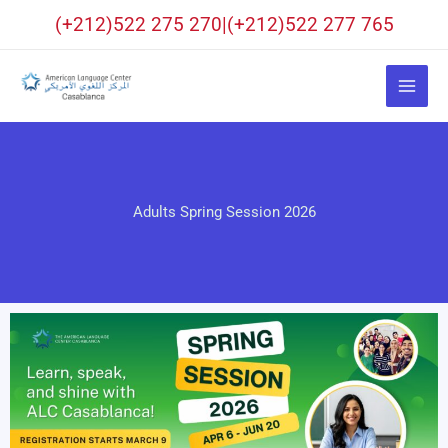
Skip
(+212)522 275 270|(+212)522 277 765
to
content
Adults Spring Session 2026