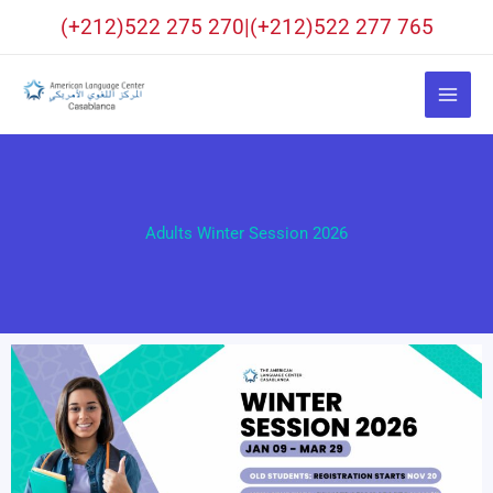
Aller
(+212)522 275 270|(+212)522 277 765
au
contenu
Adults Winter Session 2026